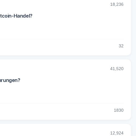
18,236
ltcoin-Handel?
3
2
41,520
ährungen?
18
30
12,924