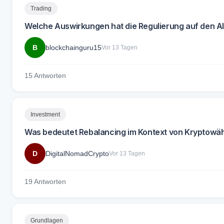
Trading
Welche Auswirkungen hat die Regulierung auf den A
B
blockchainguru15
Vor 13 Tagen
15 Antworten
Investment
Was bedeutet Rebalancing im Kontext von Kryptow
D
DigitalNomadCrypto
Vor 13 Tagen
19 Antworten
Grundlagen