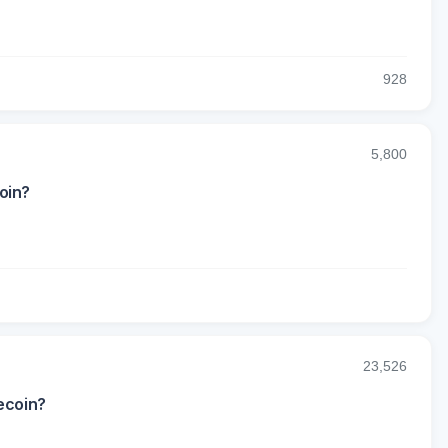
9
28
5,800
oin?
23,526
ecoin?