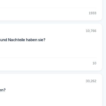
19
33
10,766
 und Nachteile haben sie?
1
0
33,262
en?