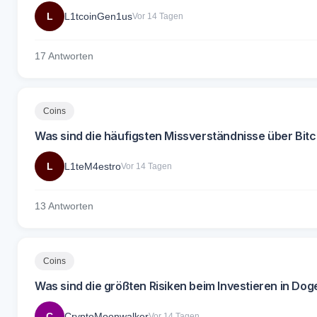
L
L1tcoinGen1us
Vor 14 Tagen
17 Antworten
Coins
Was sind die häufigsten Missverständnisse über Bitc
L
L1teM4estro
Vor 14 Tagen
13 Antworten
Coins
Was sind die größten Risiken beim Investieren in Dog
C
CryptoMoonwalker
Vor 14 Tagen