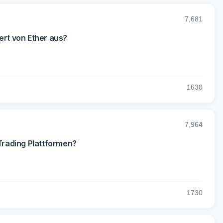
7,681
ert von Ether aus?
16
30
7,964
 Trading Plattformen?
17
30