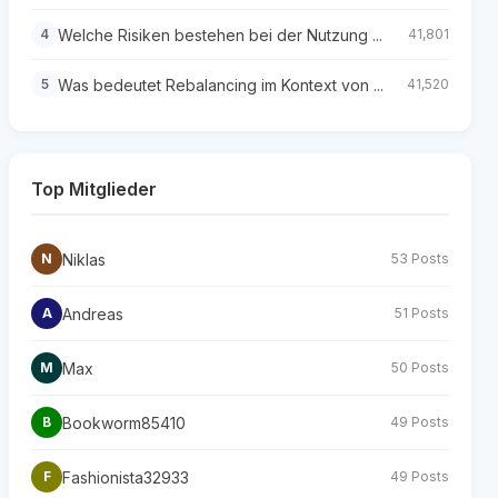
Welche Risiken bestehen bei der Nutzung ...
4
41,801
Was bedeutet Rebalancing im Kontext von ...
5
41,520
Top Mitglieder
Niklas
N
53 Posts
Andreas
A
51 Posts
Max
M
50 Posts
Bookworm85410
B
49 Posts
Fashionista32933
F
49 Posts