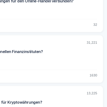
rungen für den Online-Handel verbunden?
3
2
31,221
nellen Finanzinstituten?
16
30
13,225
s für Kryptowährungen?