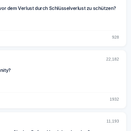
or dem Verlust durch Schlüsselverlust zu schützen?
9
28
22,182
nity?
19
32
11,193