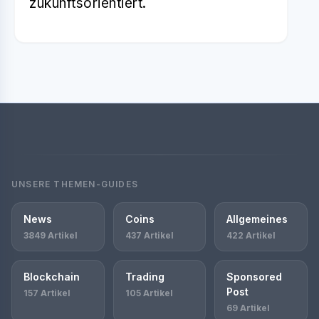
zukunftsorientiert.
UNSERE THEMEN-GUIDES
News
Coins
Allgemeines
3849 Artikel
437 Artikel
422 Artikel
Blockchain
Trading
Sponsored
Post
157 Artikel
105 Artikel
69 Artikel