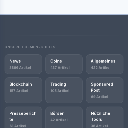
UNSERE THEMEN-GUIDES
News
Coins
Allgemeines
3866 Artikel
437 Artikel
422 Artikel
Blockchain
Trading
Sponsored
Post
157 Artikel
105 Artikel
69 Artikel
Presseberich
Börsen
Nützliche
te
Tools
42 Artikel
61 Artikel
36 Artikel