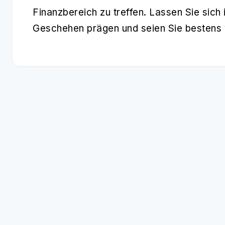
Finanzbereich zu treffen. Lassen Sie sich 
Geschehen prägen und seien Sie bestens v
UNSERE THEMEN-GUIDES
News
Coins
Allgemeine
3858 Artikel
437 Artikel
422 Artikel