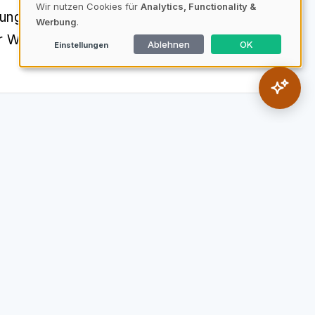
Wir nutzen Cookies für
Analytics, Functionality &
ungen, die das wirtschaftliche
Werbung
.
 Welt der Volkswirtschaft.
Ablehnen
OK
Einstellungen
sored Post
Presseberichte
Börsen
tikel
61 Artikel
42 Artikel