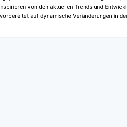
inspirieren von den aktuellen Trends und Entwickl
orbereitet auf dynamische Veränderungen in der
s
Blockchain
Trading
Spon
157 Artikel
105 Artikel
69 Ar