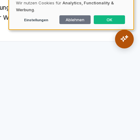
Wir nutzen Cookies für
Analytics, Functionality &
ungen, die das wirtschaftliche
Werbung
.
 Welt der Volkswirtschaft.
Ablehnen
OK
Einstellungen
sored Post
Presseberichte
Börsen
tikel
61 Artikel
42 Artikel