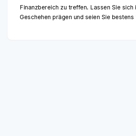
Finanzbereich zu treffen. Lassen Sie sich 
Geschehen prägen und seien Sie bestens v
UNSERE THEMEN-GUIDES
News
Coins
Allgemeine
3853 Artikel
437 Artikel
422 Artikel