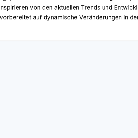
inspirieren von den aktuellen Trends und Entwickl
orbereitet auf dynamische Veränderungen in der
s
Blockchain
Trading
Spon
157 Artikel
105 Artikel
69 Ar