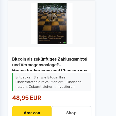
Bitcoin als zukünftiges Zahlungsmittel
und Vermögensanlage?
Herausforderungen und Chancen von
Kryptowährungen
Entdecken Sie, wie Bitcoin Ihre
Finanzstrategie revolutioniert – Chancen
nutzen, Zukunft sichern, investieren!
48,95 EUR
Amazon
Shop