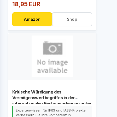
18,95 EUR
Amazon
Shop
Kritische Würdigung des
Vermögenswertbegriffes in der
internationalen Rechnungslegung unter
besonderer Berücksichtigung aktueller
Expertenwissen für IFRS und IASB-Projekte:
Projekte des IASB
Verbessern Sie Ihre Kompetenz in