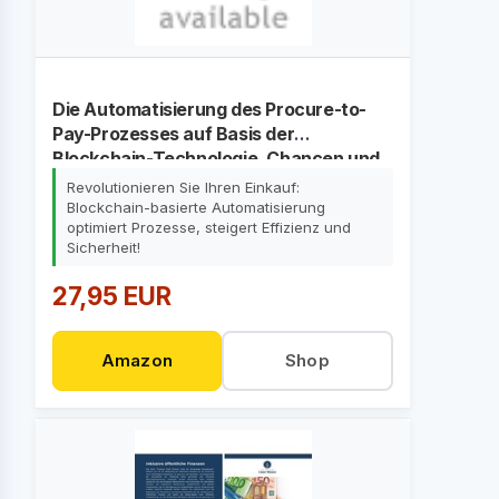
Die Automatisierung des Procure-to-
Pay-Prozesses auf Basis der
Blockchain-Technologie. Chancen und
Risiken für den strategischen Einkauf
Revolutionieren Sie Ihren Einkauf:
Blockchain-basierte Automatisierung
optimiert Prozesse, steigert Effizienz und
Sicherheit!
27,95 EUR
Amazon
Shop