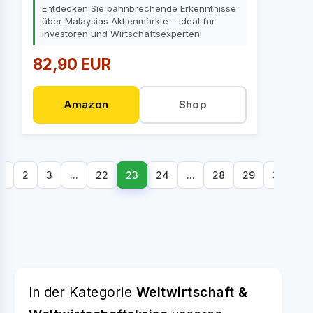
Entdecken Sie bahnbrechende Erkenntnisse
über Malaysias Aktienmärkte – ideal für
Investoren und Wirtschaftsexperten!
82,90 EUR
Amazon
Shop
1
2
3
...
22
23
24
...
28
29
30
N
S
In der Kategorie
Weltwirtschaft &