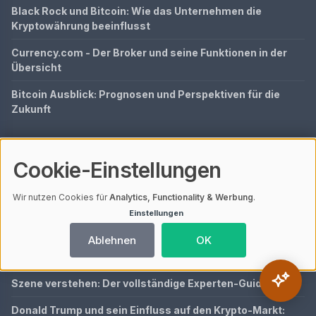
Black Rock und Bitcoin: Wie das Unternehmen die
Kryptowährung beeinflusst
Currency.com - Der Broker und seine Funktionen in der
Übersicht
Bitcoin Ausblick: Prognosen und Perspektiven für die
Zukunft
NEUSTE BEITRÄGE
Cookie-Einstellungen
KI-Tools für Krypto-Analyse und Trading 2026: Nutzen,
Auswahlkriterien und Grenzen
Wir nutzen Cookies für
Analytics, Functionality & Werbung
.
Einstellungen
Selbstständig machen mit Kapitaleinkünften:
Businessplan, Finanzplan und Förderung
Ablehnen
OK
Finanzen im Griff: Der Experten-Guide 2025
Szene verstehen: Der vollständige Experten-Guide
Donald Trump und sein Einfluss auf den Krypto-Markt: