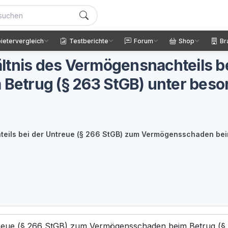
ietervergleich
Testberichte
Forum
Shop
Br
ltnis des Vermögensnachteils be
etrug (§ 263 StGB) unter beso
eils bei der Untreue (§ 266 StGB) zum Vermögensschaden bei