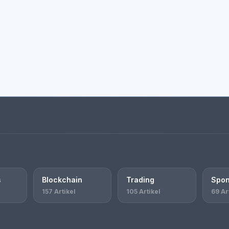
s
Blockchain
Trading
Spon
157 Artikel
105 Artikel
69 Ar