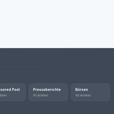
sored Post
Presseberichte
Börsen
tikel
61 Artikel
42 Artikel