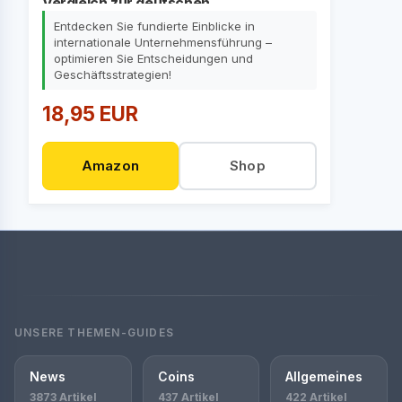
Vergleich zur deutschen
Aktiengesellschaft
Entdecken Sie fundierte Einblicke in
internationale Unternehmensführung –
optimieren Sie Entscheidungen und
Geschäftsstrategien!
18,95 EUR
Amazon
Shop
UNSERE THEMEN-GUIDES
News
Coins
Allgemeines
3873 Artikel
437 Artikel
422 Artikel