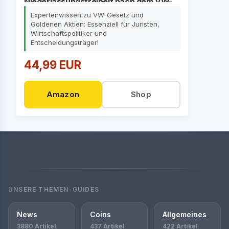
Niederlassungsfreiheit nach dem VW-
Urteil des EuGH
Expertenwissen zu VW-Gesetz und
Goldenen Aktien: Essenziell für Juristen,
Wirtschaftspolitiker und
Entscheidungsträger!
44,99 EUR
Amazon
Shop
UNSERE THEMEN-GUIDES
News
Coins
Allgemeines
3880 Artikel
437 Artikel
422 Artikel