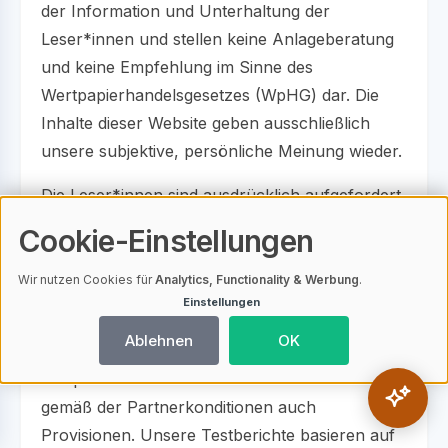
der Information und Unterhaltung der
Leser*innen und stellen keine Anlageberatung
und keine Empfehlung im Sinne des
Wertpapierhandelsgesetzes (WpHG) dar. Die
Inhalte dieser Website geben ausschließlich
unsere subjektive, persönliche Meinung wieder.
Die Leser*innen sind ausdrücklich aufgefordert,
sich zu den Inhalten dieser Website eine eigene
Cookie-Einstellungen
Meinung zu bilden und sich professionell und
unabhängig beraten zu lassen, bevor sie
Wir nutzen Cookies für
Analytics, Functionality & Werbung
.
Einstellungen
konkrete Anlageentscheidungen treffen.
Ablehnen
OK
Wir berichten über Erfahrungswerte mit
entsprechenden Anbietern und erhalten hierfür
gemäß der Partnerkonditionen auch
Provisionen. Unsere Testberichte basieren auf