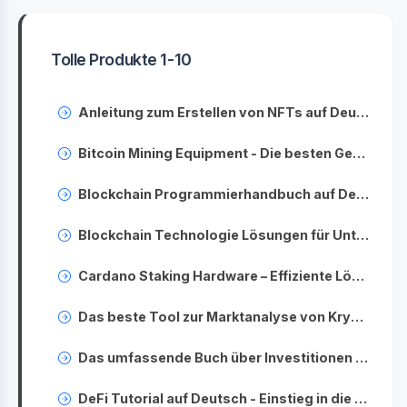
Tolle Produkte 1-10
Anleitung zum Erstellen von NFTs auf Deutsch - Schritt für Schritt zur eigenen digitalen Kunst
Bitcoin Mining Equipment - Die besten Geräte für profitables Mining im Jahr 2023
Blockchain Programmierhandbuch auf Deutsch – Praxisnahe Entwicklung von Smart Contracts
Blockchain Technologie Lösungen für Unternehmen - Optimieren Sie Ihre Geschäftsprozesse
Cardano Staking Hardware – Effiziente Lösungen zum ADA Staking
Das beste Tool zur Marktanalyse von Kryptowährungen - Echtzeit-Daten und Trends erkennen
Das umfassende Buch über Investitionen in digitale Währungen - Strategien und Tipps für Anleger
DeFi Tutorial auf Deutsch - Einstieg in die dezentrale Finanzwelt