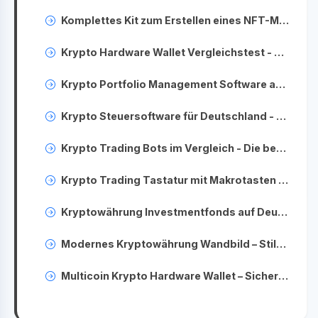
Komplettes Kit zum Erstellen eines NFT-Marktplatzes - Starten Sie Ihr eigenes NFT-Geschäft
Krypto Hardware Wallet Vergleichstest - Finden Sie das beste Wallet für Ihre Coins
Krypto Portfolio Management Software auf Deutsch - Behalten Sie den Überblick über Ihre Anlagen
Krypto Steuersoftware für Deutschland - Einfache Steuererklärung für Kryptowährungen
Krypto Trading Bots im Vergleich - Die besten automatisierten Handelslösungen
Krypto Trading Tastatur mit Makrotasten – Schneller handeln an Kryptobörsen
Kryptowährung Investmentfonds auf Deutsch - Investieren Sie professionell in digitale Währungen
Modernes Kryptowährung Wandbild – Stilvolle Deko für Krypto-Enthusiasten
Multicoin Krypto Hardware Wallet – Sichere Aufbewahrung für verschiedene Kryptowährungen