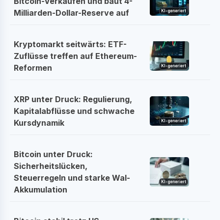
Bitcoin-Verkäufen und baut 4-
Milliarden-Dollar-Reserve auf
KI-generiert
Kryptomarkt seitwärts: ETF-
Zuflüsse treffen auf Ethereum-
Reformen
KI-generiert
XRP unter Druck: Regulierung,
Kapitalabflüsse und schwache
Kursdynamik
KI-generiert
Bitcoin unter Druck:
Sicherheitslücken,
Steuerregeln und starke Wal-
KI-generiert
Akkumulation