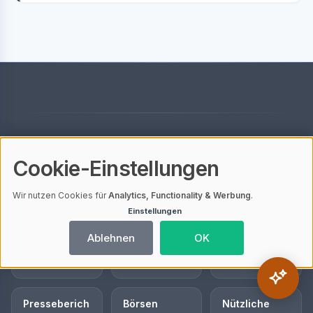
UNSERE THEMEN-GUIDES
Cookie-Einstellungen
News
Coins
Allgemeines
3853 Artikel
437 Artikel
422 Artikel
Wir nutzen Cookies für
Analytics, Functionality & Werbung
.
Einstellungen
Blockchain
Trading
Sponsored
Ablehnen
OK
Post
157 Artikel
105 Artikel
69 Artikel
Presseberich
Börsen
Nützliche