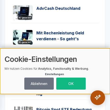
AdvCash Deutschland
KI-generiert
Mit Rechenleistung Geld
verdienen - So geht's
KI-generiert
Cookie-Einstellungen
Impermanent Loss Rechner
KI-generiert
Wir nutzen Cookies für
Analytics, Functionality & Werbung
.
Einstellungen
Bitcoin Mining für Anfänger:
Ablehnen
OK
So startest du deine eigene
KI-generiert
Rig
Bitcoin Spot ETF Bedeutung