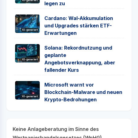
KI-generiert
legen zu
Cardano: Wal-Akkumulation
und Upgrades stärken ETF-
KI-generiert
Erwartungen
Solana: Rekordnutzung und
geplante
KI-generiert
Angebotsverknappung, aber
fallender Kurs
Microsoft warnt vor
Blockchain-Malware und neuen
KI-generiert
Krypto-Bedrohungen
Keine Anlageberatung im Sinne des
Wertpapierhandelsgesetzes (WpHG)