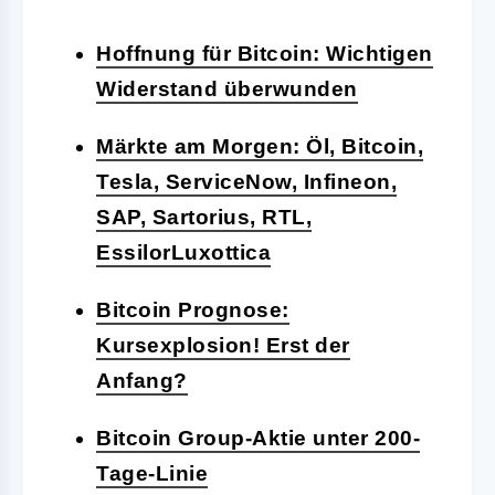
Hoffnung für Bitcoin: Wichtigen
Widerstand überwunden
Märkte am Morgen: Öl, Bitcoin,
Tesla, ServiceNow, Infineon,
SAP, Sartorius, RTL,
EssilorLuxottica
Bitcoin Prognose:
Kursexplosion! Erst der
Anfang?
Bitcoin Group-Aktie unter 200-
Tage-Linie