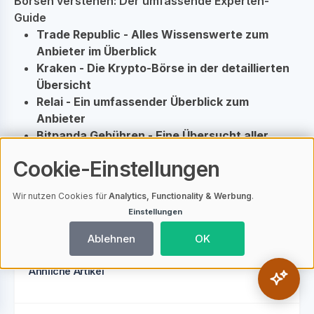
Börsen verstehen: Der umfassende Experten-
Guide
Trade Republic - Alles Wissenswerte zum
Anbieter im Überblick
Kraken - Die Krypto-Börse in der detaillierten
Übersicht
Relai - Ein umfassender Überblick zum
Anbieter
Bitpanda Gebühren - Eine Übersucht aller
Gebühren
Cookie-Einstellungen
Coinbase - Alles Wissenswerte zur Krypto-
Börse in der Übersicht
Wir nutzen Cookies für
Analytics, Functionality & Werbung
.
Bitvavo Registrierung: Schritt-für-Schritt-
Einstellungen
Anleitung zur Erstellung Ihres Kontos
Ablehnen
OK
Ähnliche Artikel