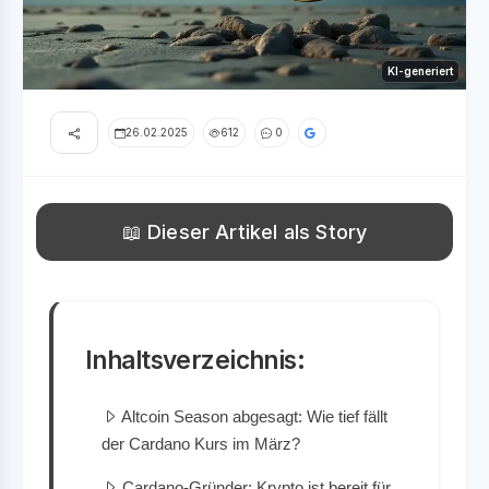
KI-generiert
26.02.2025
612
0
📖 Dieser Artikel als Story
Inhaltsverzeichnis:
Altcoin Season abgesagt: Wie tief fällt
der Cardano Kurs im März?
Cardano-Gründer: Krypto ist bereit für