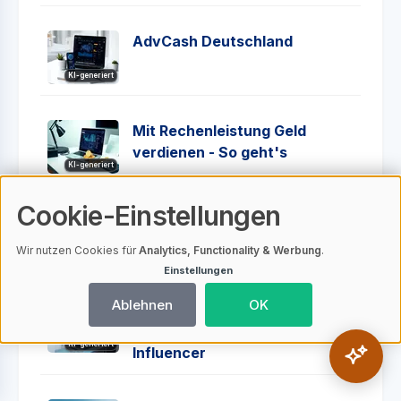
AdvCash Deutschland
KI-generiert
Mit Rechenleistung Geld
verdienen - So geht's
KI-generiert
Cookie-Einstellungen
Pi Network - Worum geht es
bei diesem Projekt?
Wir nutzen Cookies für
Analytics, Functionality & Werbung
.
KI-generiert
Einstellungen
Ablehnen
OK
Hoss Crypto (Kian Hoss) - Die
Geschichte hinter dem
KI-generiert
Influencer