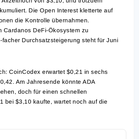
Allzeithoch von $3,10, und trotzdem
muliert. Die Open Interest kletterte auf
ionen die Kontrolle übernahmen.
n in Cardanos DeFi-Ökosystem zu
0-facher Durchsatzsteigerung steht für Juni
ch: CoinCodex erwartet $0,21 in sechs
$0,42. Am Jahresende könnte ADA
ehen, doch für einen schnellen
21 bei $3,10 kaufte, wartet noch auf die