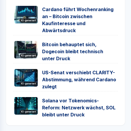
Cardano führt Wochenranking
an – Bitcoin zwischen
KI-generiert
Kaufinteresse und
Abwärtsdruck
Bitcoin behauptet sich,
Dogecoin bleibt technisch
KI-generiert
unter Druck
US-Senat verschiebt CLARITY-
Abstimmung, während Cardano
KI-generiert
zulegt
Solana vor Tokenomics-
Reform: Netzwerk wächst, SOL
KI-generiert
bleibt unter Druck