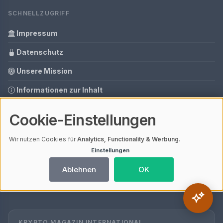
SCHNELLZUGRIFF
Impressum
Datenschutz
Unsere Mission
Informationen zur Inhalt
Glossar
Cookie-Einstellungen
Tools
Wir nutzen Cookies für
Analytics, Functionality & Werbung
.
Ihre Datenschutzeinstellungen
Einstellungen
Media Daten
Ablehnen
OK
Gastbeitrag buchen
KRYPTO MAGAZIN INTERNATIONAL