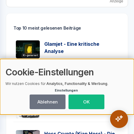
Anzeige
Top 10 meist gelesenen Beiträge
Glamjet - Eine kritische
Analyse
KI-generiert
Cookie-Einstellungen
Pi Network - Worum geht es
bei diesem Projekt?
Wir nutzen Cookies für
Analytics, Functionality & Werbung
.
KI-generiert
Einstellungen
Ablehnen
OK
AdvCash Deutschland
KI-generiert
Hoss Crypto (Kian Hoss) - Die