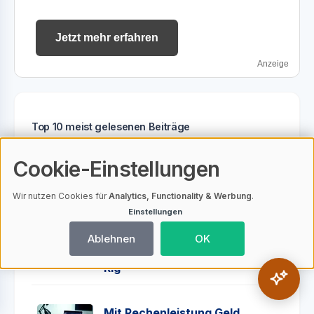
Jetzt mehr erfahren
Anzeige
Top 10 meist gelesenen Beiträge
Cookie-Einstellungen
Solana Prognose
KI-generiert
Wir nutzen Cookies für
Analytics, Functionality & Werbung
.
Einstellungen
Bitcoin Mining für Anfänger:
Ablehnen
OK
So startest du deine eigene
KI-generiert
Rig
Mit Rechenleistung Geld