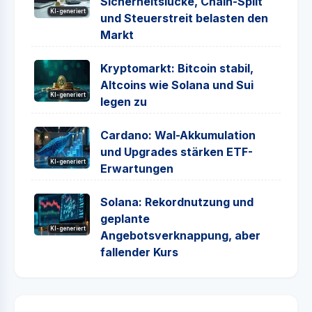
Sicherheitslücke, Chain-Split
KI-generiert
und Steuerstreit belasten den
Markt
Kryptomarkt: Bitcoin stabil,
Altcoins wie Solana und Sui
KI-generiert
legen zu
Cardano: Wal-Akkumulation
und Upgrades stärken ETF-
KI-generiert
Erwartungen
Solana: Rekordnutzung und
geplante
KI-generiert
Angebotsverknappung, aber
fallender Kurs