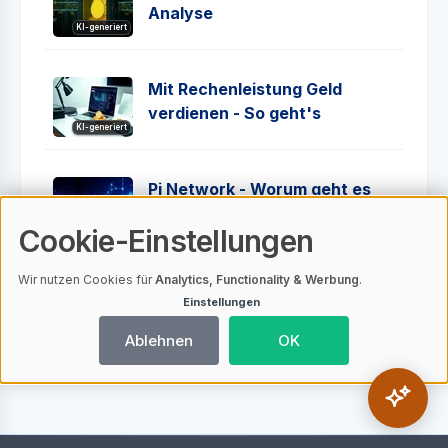
Analyse
KI-generiert
Mit Rechenleistung Geld
verdienen - So geht's
KI-generiert
Pi Network - Worum geht es
bei diesem Projekt?
KI-generiert
Cookie-Einstellungen
Wir nutzen Cookies für
Analytics, Functionality & Werbung
.
Bitcoin Mining mit Solarstrom -
Einstellungen
Theorie und Praxis
KI-generiert
Ablehnen
OK