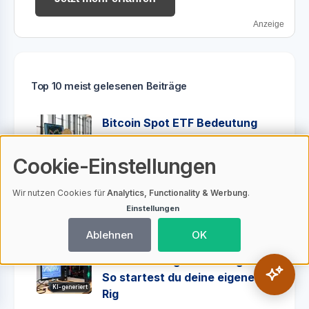
Anzeige
Top 10 meist gelesenen Beiträge
Bitcoin Spot ETF Bedeutung
KI-generiert
Cookie-Einstellungen
Solana Prognose
Wir nutzen Cookies für
Analytics, Functionality & Werbung
.
Einstellungen
KI-generiert
Ablehnen
OK
Bitcoin Mining für Anfänger:
So startest du deine eigene
KI-generiert
Rig