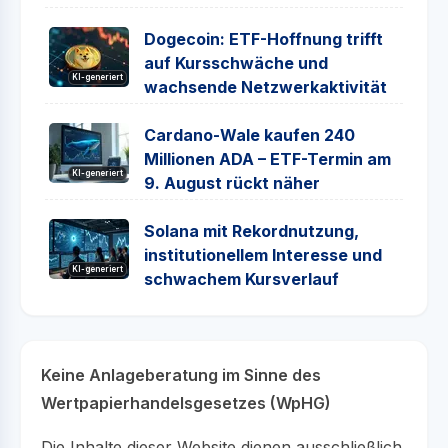
Dogecoin: ETF-Hoffnung trifft
auf Kursschwäche und
KI-generiert
wachsende Netzwerkaktivität
Cardano-Wale kaufen 240
Millionen ADA – ETF-Termin am
KI-generiert
9. August rückt näher
Solana mit Rekordnutzung,
institutionellem Interesse und
KI-generiert
schwachem Kursverlauf
Keine Anlageberatung im Sinne des
Wertpapierhandelsgesetzes (WpHG)
Die Inhalte dieser Website dienen ausschließlich