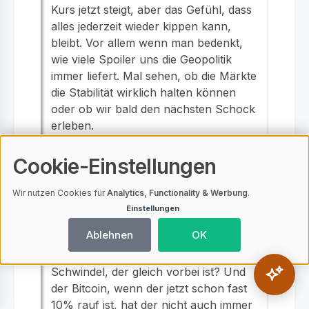
Kurs jetzt steigt, aber das Gefühl, dass
alles jederzeit wieder kippen kann,
bleibt. Vor allem wenn man bedenkt,
wie viele Spoiler uns die Geopolitik
immer liefert. Mal sehen, ob die Märkte
die Stabilität wirklich halten können
oder ob wir bald den nächsten Schock
erleben.
Cookie-Einstellungen
FinanzGuru89
am 09.04.2026
F
Wir nutzen Cookies für
Analytics, Functionality & Werbung
.
Also ich find das echt krass mit den
Einstellungen
Ölpreisen und so. Wenn die jetzt so
Ablehnen
OK
fallen, frag ich mich, wie lange das
bleibt, oder meint ihr, das sind nur so
Schwindel, der gleich vorbei ist? Und
der Bitcoin, wenn der jetzt schon fast
10% rauf ist, hat der nicht auch immer