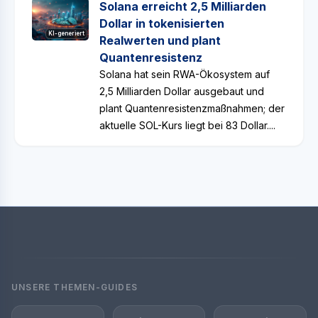
Solana erreicht 2,5 Milliarden
Dollar in tokenisierten
KI-generiert
Realwerten und plant
Quantenresistenz
Solana hat sein RWA-Ökosystem auf
2,5 Milliarden Dollar ausgebaut und
plant Quantenresistenzmaßnahmen; der
aktuelle SOL-Kurs liegt bei 83 Dollar....
UNSERE THEMEN-GUIDES