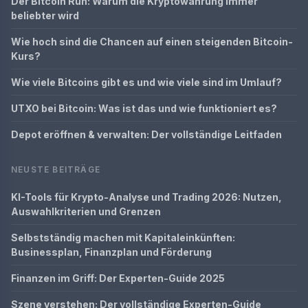
Der Bitcoin Run: Warum die Kryptowährung immer
beliebter wird
Wie hoch sind die Chancen auf einen steigenden Bitcoin-
Kurs?
Wie viele Bitcoins gibt es und wie viele sind im Umlauf?
UTXO bei Bitcoin: Was ist das und wie funktioniert es?
Depot eröffnen & verwalten: Der vollständige Leitfaden
NEUSTE BEITRÄGE
KI-Tools für Krypto-Analyse und Trading 2026: Nutzen,
Auswahlkriterien und Grenzen
Selbstständig machen mit Kapitaleinkünften:
Businessplan, Finanzplan und Förderung
Finanzen im Griff: Der Experten-Guide 2025
Szene verstehen: Der vollständige Experten-Guide