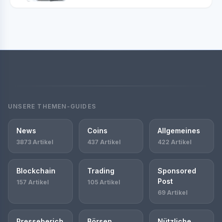
UNSERE THEMEN-GUIDES
News
Coins
Allgemeines
3873 Artikel
437 Artikel
422 Artikel
Blockchain
Trading
Sponsored
Post
157 Artikel
105 Artikel
69 Artikel
Presseberich
Börsen
Nützliche