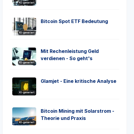
KI-generiert
Bitcoin Spot ETF Bedeutung
KI-generiert
Mit Rechenleistung Geld
verdienen - So geht's
KI-generiert
Glamjet - Eine kritische Analyse
KI-generiert
Bitcoin Mining mit Solarstrom -
Theorie und Praxis
KI-generiert