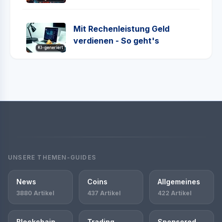
Mit Rechenleistung Geld
verdienen - So geht's
KI-generiert
UNSERE THEMEN-GUIDES
News
Coins
Allgemeines
3880 Artikel
437 Artikel
422 Artikel
Blockchain
Trading
Sponsored