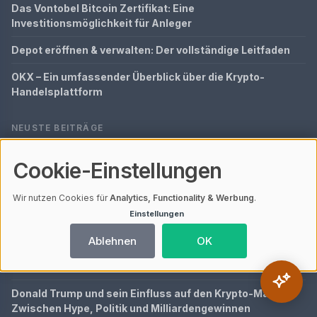
Das Vontobel Bitcoin Zertifikat: Eine
Investitionsmöglichkeit für Anleger
Depot eröffnen & verwalten: Der vollständige Leitfaden
OKX – Ein umfassender Überblick über die Krypto-
Handelsplattform
NEUSTE BEITRÄGE
KI-Tools für Krypto-Analyse und Trading 2026: Nutzen,
Cookie-Einstellungen
Auswahlkriterien und Grenzen
Selbstständig machen mit Kapitaleinkünften:
Wir nutzen Cookies für
Analytics, Functionality & Werbung
.
Businessplan, Finanzplan und Förderung
Einstellungen
Finanzen im Griff: Der Experten-Guide 2025
Ablehnen
OK
Szene verstehen: Der vollständige Experten-Guide
Donald Trump und sein Einfluss auf den Krypto-Markt:
Zwischen Hype, Politik und Milliardengewinnen