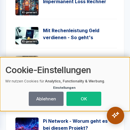
Impermanent Loss Rechner
KI-generiert
Mit Rechenleistung Geld
verdienen - So geht's
KI-generiert
Hoss Crypto (Kian Hoss) - Die
Geschichte hinter dem
Cookie-Einstellungen
KI-generiert
Influencer
Wir nutzen Cookies für
Analytics, Functionality & Werbung
.
Einstellungen
Glamjet - Eine kritische
Analyse
Ablehnen
OK
KI-generiert
Pi Network - Worum geht es
bei diesem Projekt?