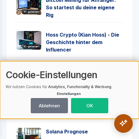
So startest du deine eigene
KI-generiert
Rig
Hoss Crypto (Kian Hoss) - Die
Geschichte hinter dem
KI-generiert
Influencer
AdvCash Deutschland
Cookie-Einstellungen
KI-generiert
Wir nutzen Cookies für
Analytics, Functionality & Werbung
.
Einstellungen
Impermanent Loss Rechner
Ablehnen
OK
KI-generiert
Solana Prognose