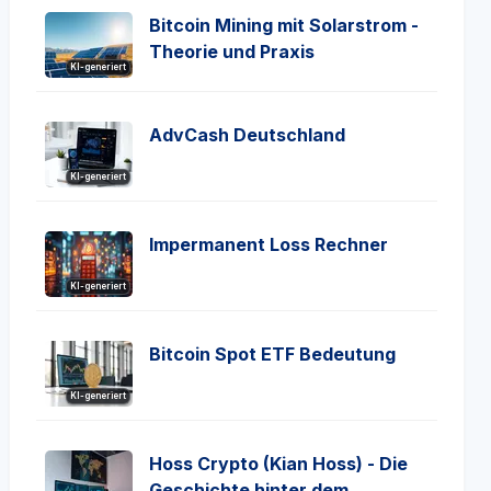
Bitcoin Mining mit Solarstrom -
Theorie und Praxis
KI-generiert
AdvCash Deutschland
KI-generiert
Impermanent Loss Rechner
KI-generiert
Bitcoin Spot ETF Bedeutung
KI-generiert
Hoss Crypto (Kian Hoss) - Die
Geschichte hinter dem