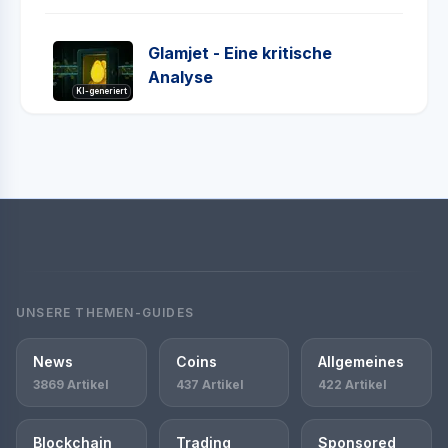
Glamjet - Eine kritische
Analyse
KI-generiert
UNSERE THEMEN-GUIDES
News
Coins
Allgemeines
3869 Artikel
437 Artikel
422 Artikel
Blockchain
Trading
Sponsored