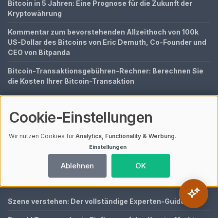
Bitcoin in 5 Jahren: Eine Prognose für die Zukunft der
Kryptowährung
Kommentar zum bevorstehenden Allzeithoch von 100k
US-Dollar des Bitcoins von Eric Demuth, Co-Founder und
CEO von Bitpanda
Bitcoin-Transaktionsgebühren-Rechner: Berechnen Sie
die Kosten Ihrer Bitcoin-Transaktion
NEUSTE BEITRÄGE
Cookie-Einstellungen
KI-Tools für Krypto-Analyse und Trading 2026: Nutzen,
Auswahlkriterien und Grenzen
Wir nutzen Cookies für
Analytics, Functionality & Werbung
.
Einstellungen
Selbstständig machen mit Kapitaleinkünften:
Businessplan, Finanzplan und Förderung
Ablehnen
OK
Finanzen im Griff: Der Experten-Guide 2025
Szene verstehen: Der vollständige Experten-Guide