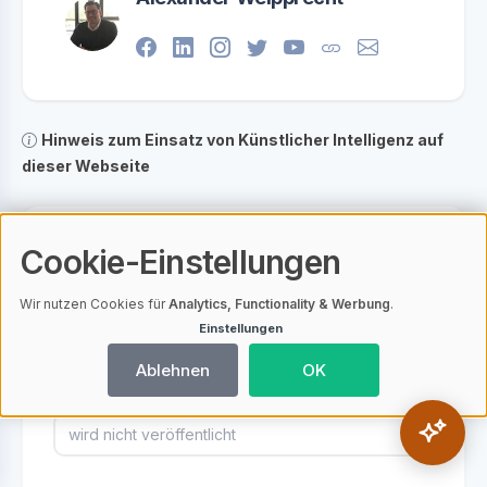
Hinweis zum Einsatz von Künstlicher Intelligenz auf
dieser Webseite
Ihre Meinung zu diesem Artikel
Cookie-Einstellungen
Wir nutzen Cookies für
Analytics, Functionality & Werbung
.
Ihr Name
Einstellungen
Ablehnen
OK
Ihre E-Mail Adresse