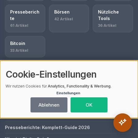
Presseberich
Börsen
Nützliche
te
Tools
42 Artikel
61 Artikel
36 Artikel
Bitcoin
33 Artikel
Cookie-Einstellungen
AKTUELL BESUCHTE ARTIKEL
Wir nutzen Cookies für
Analytics, Functionality & Werbung
.
Staking: Passive Einkünfte durch Kryptowährungen
Einstellungen
Altcoin XRP: Perspektiven und Chancen für Investoren
Ablehnen
OK
Bitcoin: Komplett-Guide 2026
Presseberichte: Komplett-Guide 2026