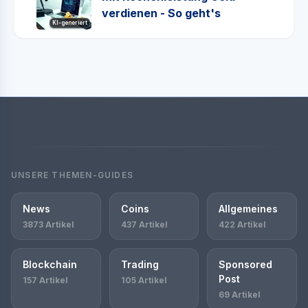
verdienen - So geht's
KI-generiert
UNSERE THEMEN-GUIDES
News
Coins
Allgemeines
3873 Artikel
437 Artikel
422 Artikel
Blockchain
Trading
Sponsored
Post
157 Artikel
105 Artikel
69 Artikel