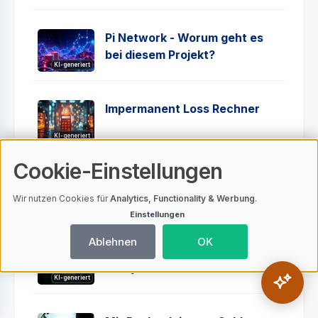
Pi Network - Worum geht es
bei diesem Projekt?
KI-generiert
Impermanent Loss Rechner
KI-generiert
Cookie-Einstellungen
Bitcoin Spot ETF Bedeutung
Wir nutzen Cookies für
Analytics, Functionality & Werbung
.
KI-generiert
Einstellungen
Ablehnen
OK
Glamjet - Eine kritische
Analyse
KI-generiert