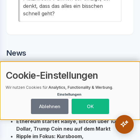
denkt, dass das alles ein bisschen
schnell geht?
News
News: Komplett-Guide 2026
Cookie-Einstellungen
McGregor fordert Bitcoin-Reserve für Irland,
BTC und Ethereum vor neuen Höchstständen
Wir nutzen Cookies für
Analytics, Functionality & Werbung
.
Dogecoin mit neuem Schwung: Widerstände
Einstellungen
überwunden, Markttrend zeigt nach oben
Solana mit Kurssprung, Sicherheitsdebatte
Ablehnen
OK
und starkem Investoreninteresse im Fokus
Ethereum startet Rallye, Bitcoin über 100.000
Dollar, Trump Coin neu auf dem Markt
Ripple im Fokus: Kursboom,