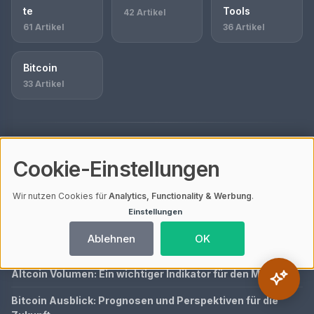
te
Tools
42 Artikel
61 Artikel
36 Artikel
Bitcoin
33 Artikel
AKTUELL BESUCHTE ARTIKEL
Cookie-Einstellungen
AdvCash Deutschland
Wir nutzen Cookies für
Analytics, Functionality & Werbung
.
Was ist IOStoken Coin?
Einstellungen
Kryptowährungen: Gefahren und Risiken, die du kennen
Ablehnen
OK
solltest
Altcoin Volumen: Ein wichtiger Indikator für den Markt
Bitcoin Ausblick: Prognosen und Perspektiven für die