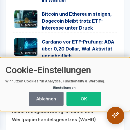
Bitcoin und Ethereum steigen,
Dogecoin bleibt trotz ETF-
KI-generiert
Interesse unter Druck
Cardano vor ETF-Prüfung: ADA
über 0,20 Dollar, Wal-Aktivität
KI-generiert
uneinheitlich
Cookie-Einstellungen
Solana plant Angebotsreform
trotz Rekordnutzung und
Wir nutzen Cookies für
Analytics, Functionality & Werbung
.
KI-generiert
ausbleibender ETF-Zuflüsse
Einstellungen
Ablehnen
OK
Keine Anlageberatung im Sinne des
Wertpapierhandelsgesetzes (WpHG)