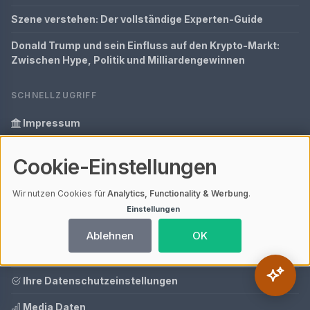
Szene verstehen: Der vollständige Experten-Guide
Donald Trump und sein Einfluss auf den Krypto-Markt:
Zwischen Hype, Politik und Milliardengewinnen
SCHNELLZUGRIFF
Impressum
Datenschutz
Cookie-Einstellungen
Unsere Mission
Wir nutzen Cookies für
Analytics, Functionality & Werbung
.
Informationen zur Inhalt
Einstellungen
Glossar
Ablehnen
OK
Tools
Ihre Datenschutzeinstellungen
Media Daten