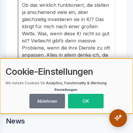
Ob das wirklich funktioniert, die stellen
ja anscheinend viele ein, aber
gleichzeitig investieren sie in KI? Das
klingt für mich nach einer großen
Wette. Was, wenn diese KI nicht so gut
ist? Vielleicht gibt’s dann massive
Probleme, wenn die ihre Dienste zu oft
anpassen. Alles in allem denke ich, die
Transformation, die hier passiert,
könnte einige interessante Wendungen
Cookie-Einstellungen
nehmen, aber ob das alles zum Guten
führt, bleibt abzuwarten!
Wir nutzen Cookies für
Analytics, Functionality & Werbung
.
Einstellungen
Ablehnen
OK
News