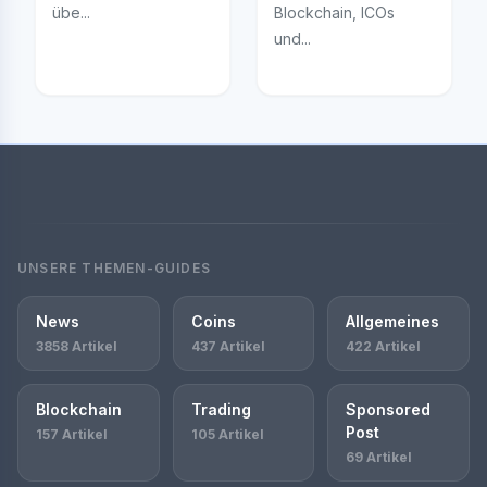
übe...
Blockchain, ICOs
und...
UNSERE THEMEN-GUIDES
News
Coins
Allgemeines
3858 Artikel
437 Artikel
422 Artikel
Blockchain
Trading
Sponsored
Post
157 Artikel
105 Artikel
69 Artikel