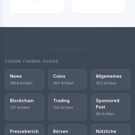
UNSERE THEMEN-GUIDES
News
Coins
Allgemeines
3858 Artikel
437 Artikel
422 Artikel
Blockchain
Trading
Sponsored
Post
157 Artikel
105 Artikel
69 Artikel
Presseberich
Börsen
Nützliche