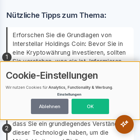
Nützliche Tipps zum Thema:
Erforschen Sie die Grundlagen von
Interstellar Holdings Coin: Bevor Sie in
eine Kryptowährung investieren, sollten
Sie verstehen, was sie ist. Informieren
Sie sich über das Projekt, das Team
Cookie-Einstellungen
dahinter und seine Vision.
Wir nutzen Cookies für
Analytics, Functionality & Werbung
.
Einstellungen
Verstehen Sie die Technologie:
Interstellar Holdings Coin basiert auf der
Ablehnen
OK
Blockchain-Technologie. Es ist wichtig,
dass Sie ein grundlegendes Verständnis
dieser Technologie haben, um die