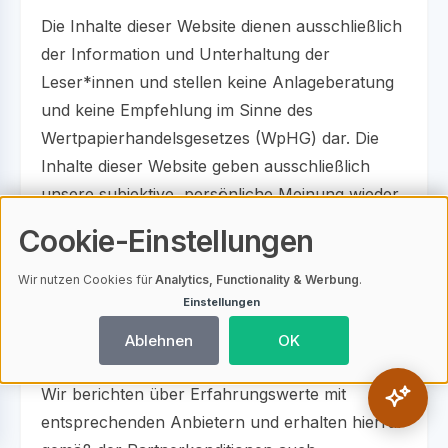
Die Inhalte dieser Website dienen ausschließlich
der Information und Unterhaltung der
Leser*innen und stellen keine Anlageberatung
und keine Empfehlung im Sinne des
Wertpapierhandelsgesetzes (WpHG) dar. Die
Inhalte dieser Website geben ausschließlich
unsere subjektive, persönliche Meinung wieder.
Cookie-Einstellungen
Die Leser*innen sind ausdrücklich aufgefordert,
sich zu den Inhalten dieser Website eine eigene
Wir nutzen Cookies für
Analytics, Functionality & Werbung
.
Meinung zu bilden und sich professionell und
Einstellungen
unabhängig beraten zu lassen, bevor sie
Ablehnen
OK
konkrete Anlageentscheidungen treffen.
Wir berichten über Erfahrungswerte mit
entsprechenden Anbietern und erhalten hierfür