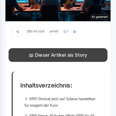
KI-generiert
19.04.2026
1005
1
📖 Dieser Artikel als Story
Inhaltsverzeichnis:
XRP-Derivat jetzt auf Solana handelbar:
So reagiert der Kurs
XRP News: Rakuten öffnet XRP für 44