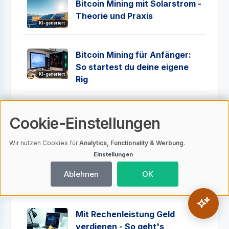
Bitcoin Mining mit Solarstrom -
Theorie und Praxis
KI-generiert
Bitcoin Mining für Anfänger:
So startest du deine eigene
KI-generiert
Rig
Impermanent Loss Rechner
Cookie-Einstellungen
KI-generiert
Wir nutzen Cookies für
Analytics, Functionality & Werbung
.
Einstellungen
Bitcoin Spot ETF Bedeutung
Ablehnen
OK
KI-generiert
Mit Rechenleistung Geld
verdienen - So geht's