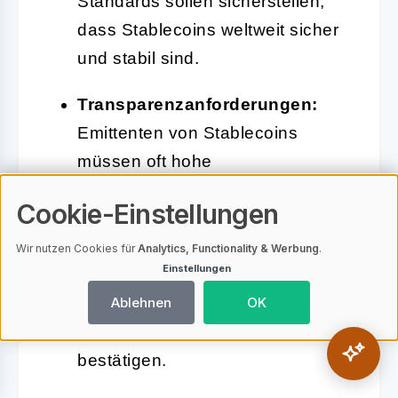
Standards sollen sicherstellen,
dass Stablecoins weltweit sicher
und stabil sind.
Transparenzanforderungen:
Emittenten von Stablecoins
müssen oft hohe
Transparenzanforderungen
Cookie-Einstellungen
erfüllen. Dazu gehört die
regelmäßige Prüfung der
Wir nutzen Cookies für
Analytics, Functionality & Werbung
.
Einstellungen
Reserven und die
Veröffentlichung von Berichten,
Ablehnen
OK
die die Deckung der Stablecoins
bestätigen.