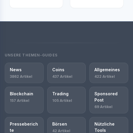
UNSERE THEMEN-GUIDES
News
Coins
Allgemeines
3862 Artikel
437 Artikel
422 Artikel
Blockchain
Trading
Sponsored
Post
157 Artikel
105 Artikel
69 Artikel
Presseberich
Börsen
Nützliche
te
Tools
42 Artikel