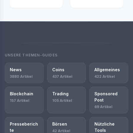
UNSERE THEMEN-GUIDES
News
Coins
Allgemeines
3880 Artikel
437 Artikel
422 Artikel
Blockchain
Trading
Sponsored
Post
157 Artikel
105 Artikel
69 Artikel
Presseberich
Börsen
Nützliche
te
Tools
42 Artikel