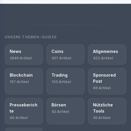
UNSERE THEMEN-GUIDES
News
Coins
Allgemeines
3849 Artikel
437 Artikel
422 Artikel
Blockchain
Trading
Sponsored
Post
157 Artikel
105 Artikel
69 Artikel
Presseberich
Börsen
Nützliche
te
Tools
42 Artikel
60 Artikel
36 Artikel