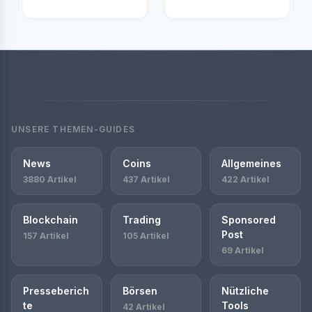
UNSERE THEMEN-GUIDES
News
Coins
Allgemeines
3880 Artikel
437 Artikel
422 Artikel
Blockchain
Trading
Sponsored
Post
157 Artikel
105 Artikel
69 Artikel
Presseberich
Börsen
Nützliche
te
Tools
42 Artikel